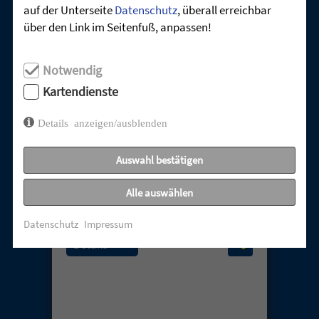
auf der Unterseite
Datenschutz
, überall erreichbar
über den Link im Seitenfuß, anpassen!
Notwendig
Kartendienste
Details anzeigen/ausblenden
Auswahl bestätigen
ALLES NEU – NEU GEBOREN
Alle auswählen
12. April 2026
Datenschutz
Impressum
Details