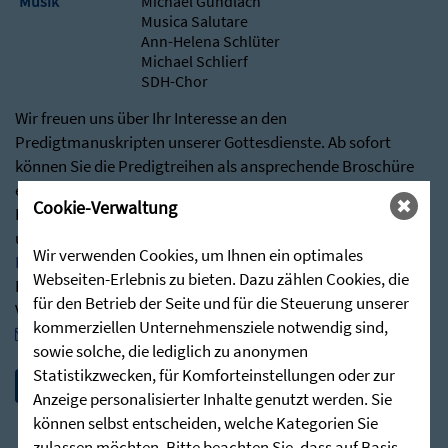
Musik
Michael Gundlach
Musica Salutare
Ann-Helena Schlüter
Michael Schlierf
SDH-Chor
Wir freuen uns über Ihr Interesse an den
Predigtmanuskripten unserer Gottesdienste. Ab sofort
können Sie die Predigtreihen als ansprechende Broschüre
erhalten.
Cookie-Verwaltung
Besuchen Sie hierfür gerne über nachstehenden Link
unseren Shop:
Wir verwenden Cookies, um Ihnen ein optimales
Predigten - Die Zieglerschen (stunde-des-hoechsten.de)
Webseiten-Erlebnis zu bieten. Dazu zählen Cookies, die
Bei Rückfragen stehen wir Ihnen jederzeit sehr gerne zur
für den Betrieb der Seite und für die Steuerung unserer
Verfügung:
kommerziellen Unternehmensziele notwendig sind,
post@stunde-des-hoechsten.de
sowie solche, die lediglich zu anonymen
Statistikzwecken, für Komforteinstellungen oder zur
Anzeige personalisierter Inhalte genutzt werden. Sie
können selbst entscheiden, welche Kategorien Sie
zulassen möchten. Bitte beachten Sie, dass auf Basis