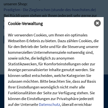
unseren Shop:
Predigten - Die Zieglerschen (stunde-des-hoechsten.de)
Bei Rückfragen stehen wir Ihnen jederzeit sehr gerne zur
Verfügung:
Cookie-Verwaltung
post@stunde-des-hoechsten.de
Wir verwenden Cookies, um Ihnen ein optimales
Webseiten-Erlebnis zu bieten. Dazu zählen Cookies, die
für den Betrieb der Seite und für die Steuerung unserer
kommerziellen Unternehmensziele notwendig sind,
sowie solche, die lediglich zu anonymen
Statistikzwecken, für Komforteinstellungen oder zur
Anzeige personalisierter Inhalte genutzt werden. Sie
können selbst entscheiden, welche Kategorien Sie
zulassen möchten. Bitte beachten Sie, dass auf Basis
Ihrer Einstellungen womöglich nicht mehr alle
UNSERE AKTUELLEN GOTTESDIENSTE:
Funktionalitäten der Seite zur Verfügung stehen. Sie
können die Einstellungen zur Privatsphäre jederzeit
auf der Unterseite
Datenschutz
, überall erreichbar