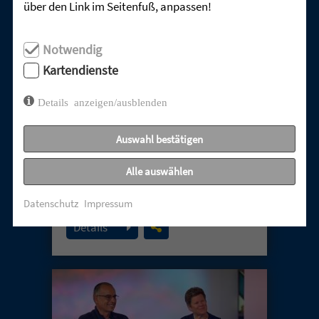
über den Link im Seitenfuß, anpassen!
Notwendig
Kartendienste
Details anzeigen/ausblenden
TABUTHEMA
Auswahl bestätigen
ENTTÄUSCHUNG –
Alle auswählen
UNERHÖRTE GEBETE
02. August 2026
Datenschutz
Impressum
Details