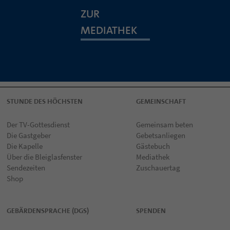
ZUR
MEDIATHEK
STUNDE DES HÖCHSTEN
GEMEINSCHAFT
Der TV-Gottesdienst
Gemeinsam beten
Die Gastgeber
Gebetsanliegen
Die Kapelle
Gästebuch
Über die Bleiglasfenster
Mediathek
Sendezeiten
Zuschauertag
Shop
GEBÄRDENSPRACHE (DGS)
SPENDEN