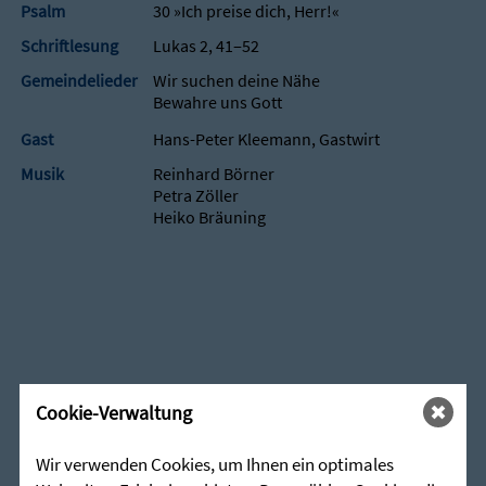
Psalm
30 »Ich preise dich, Herr!«
Schriftlesung
Lukas 2, 41‒52
Gemeindelieder
Wir suchen deine Nähe
Bewahre uns Gott
Gast
Hans-Peter Kleemann, Gastwirt
Musik
Reinhard Börner
Petra Zöller
Heiko Bräuning
Cookie-Verwaltung
Wir verwenden Cookies, um Ihnen ein optimales