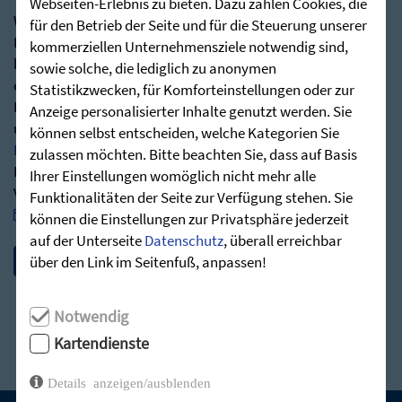
Webseiten-Erlebnis zu bieten. Dazu zählen Cookies, die
Wir freuen uns über Ihr Interesse an den
für den Betrieb der Seite und für die Steuerung unserer
Predigtmanuskripten unserer Gottesdienste. Ab sofort
kommerziellen Unternehmensziele notwendig sind,
können Sie die Predigtreihen als ansprechende Broschüre
sowie solche, die lediglich zu anonymen
erhalten.
Statistikzwecken, für Komforteinstellungen oder zur
Besuchen Sie hierfür gerne über nachstehenden Link
Anzeige personalisierter Inhalte genutzt werden. Sie
unseren Shop:
können selbst entscheiden, welche Kategorien Sie
Predigten - Die Zieglerschen (stunde-des-hoechsten.de)
zulassen möchten. Bitte beachten Sie, dass auf Basis
Bei Rückfragen stehen wir Ihnen jederzeit sehr gerne zur
Ihrer Einstellungen womöglich nicht mehr alle
Verfügung:
Funktionalitäten der Seite zur Verfügung stehen. Sie
post@stunde-des-hoechsten.de
können die Einstellungen zur Privatsphäre jederzeit
auf der Unterseite
Datenschutz
, überall erreichbar
über den Link im Seitenfuß, anpassen!
Notwendig
Kartendienste
Details anzeigen/ausblenden