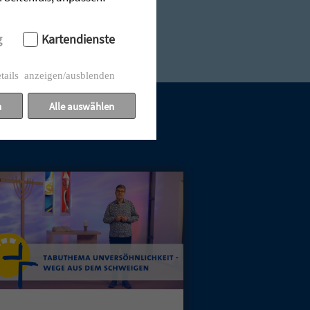
g
Kartendienste
tails anzeigen/ausblenden
n
Alle auswählen