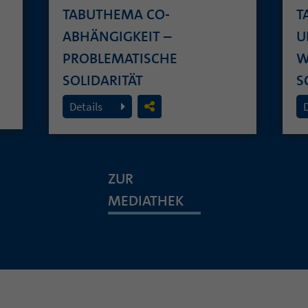
TABUTHEMA CO-
T
ABHÄNGIGKEIT –
U
PROBLEMATISCHE
W
SOLIDARITÄT
S
26. Juli 2026
19
Details
ZUR
MEDIATHEK