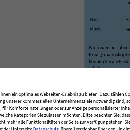
La
Gast
Ma
Musik
Mi
Wir freuen uns über 
Predigtmanuskripten
können Sie die Pred
erhalten.
Besuchen Sie hierfü
unseren Shop:
Predigten - Die Zie
hnen ein optimales Webseiten-Erlebnis zu bieten. Dazu zählen Coo
Bei Rückfragen stehe
rung unserer kommerziellen Unternehmensziele notwendig sind, sow
Verfügung:
für Komforteinstellungen oder zur Anzeige personalisierter Inha
post@stunde-des
welche Kategorien Sie zulassen möchten. Bitte beachten Sie, dass 
ht mehr alle Funktionalitäten der Seite zur Verfügung stehen. Si
uf der Unterseite
Datenschutz
, überall erreichbar über den Link 