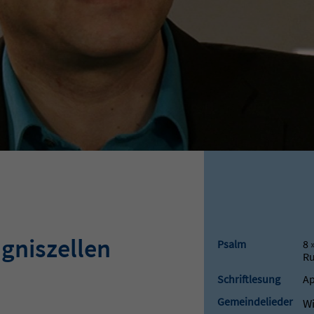
ngniszellen
Psalm
8 
R
Schriftlesung
Ap
Gemeindelieder
Wi