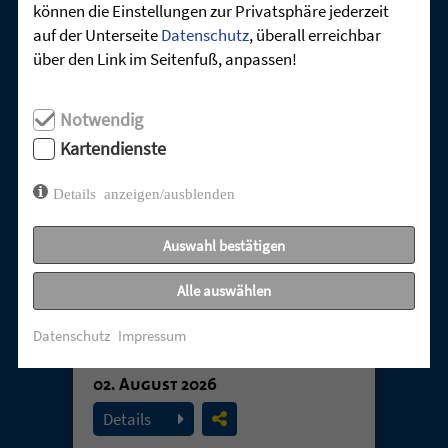
können die Einstellungen zur Privatsphäre jederzeit
UNSERE AKTUELLEN GOTTESDIENSTE:
auf der Unterseite
Datenschutz
, überall erreichbar
über den Link im Seitenfuß, anpassen!
Notwendig
Kartendienste
Details anzeigen/ausblenden
Auswahl bestätigen
TABUTHEMA
Alle auswählen
ENTTÄUSCHUNG –
Datenschutz
Impressum
UNERHÖRTE GEBETE
02. August 2026
Details