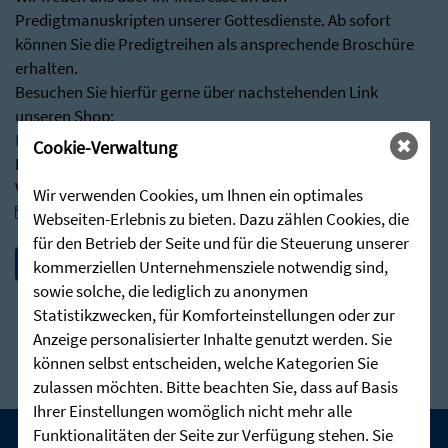
Predigtmanuskripten unserer Gottesdienste. Ab sofort
können Sie die Predigtreihen als ansprechende Broschüre
erhalten.
Besuchen Sie hierfür gerne über nachstehenden Link
unseren Shop:
Predigten - Die Zieglerschen (stunde-des-hoechsten.de)
Cookie-Verwaltung
Bei Rückfragen stehen wir Ihnen jederzeit sehr gerne zur
Verfügung:
Wir verwenden Cookies, um Ihnen ein optimales
post@stunde-des-hoechsten.de
Webseiten-Erlebnis zu bieten. Dazu zählen Cookies, die
für den Betrieb der Seite und für die Steuerung unserer
kommerziellen Unternehmensziele notwendig sind,
sowie solche, die lediglich zu anonymen
Statistikzwecken, für Komforteinstellungen oder zur
Anzeige personalisierter Inhalte genutzt werden. Sie
können selbst entscheiden, welche Kategorien Sie
zulassen möchten. Bitte beachten Sie, dass auf Basis
Ihrer Einstellungen womöglich nicht mehr alle
Funktionalitäten der Seite zur Verfügung stehen. Sie