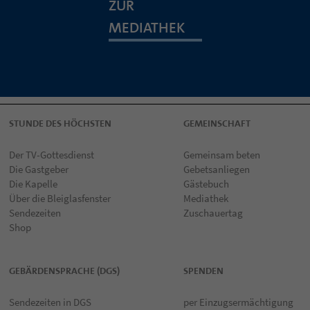
ZUR
MEDIATHEK
STUNDE DES HÖCHSTEN
GEMEINSCHAFT
Der TV-Gottesdienst
Gemeinsam beten
Die Gastgeber
Gebetsanliegen
Die Kapelle
Gästebuch
Über die Bleiglasfenster
Mediathek
Sendezeiten
Zuschauertag
Shop
GEBÄRDENSPRACHE (DGS)
SPENDEN
Sendezeiten in DGS
per Einzugsermächtigung