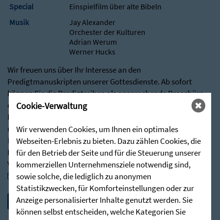
Special
Einspielfilm über alte Bibeln
Musik
Jay Alexander
Orchester der Kulturen
Adrian Werum
Werner Hucks
Wir freuen uns über Ihr Interesse an den
Predigtmanuskripten unserer Gottesdienste. Ab sofort
können Sie die Predigtreihen als ansprechende Broschüre
erhalten.
Cookie-Verwaltung
Besuchen Sie hierfür gerne über nachstehenden Link
unseren Shop:
Wir verwenden Cookies, um Ihnen ein optimales
Predigten - Die Zieglerschen (stunde-des-hoechsten.de)
Webseiten-Erlebnis zu bieten. Dazu zählen Cookies, die
Bei Rückfragen stehen wir Ihnen jederzeit sehr gerne zur
für den Betrieb der Seite und für die Steuerung unserer
Verfügung:
kommerziellen Unternehmensziele notwendig sind,
post@stunde-des-hoechsten.de
sowie solche, die lediglich zu anonymen
Statistikzwecken, für Komforteinstellungen oder zur
Anzeige personalisierter Inhalte genutzt werden. Sie
können selbst entscheiden, welche Kategorien Sie