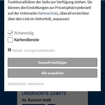
Funktionalitäten der Seite zur Verfügung stehen. Sie
können die Einstellungen zur Privatsphäre jederzeit
auf der Unterseite
Datenschutz
, überall erreichbar
UNSERE AKTUELLEN GOTTESDIENSTE:
über den Link im Seitenfuß, anpassen!
Notwendig
Kartendienste
Details anzeigen/ausblenden
Auswahl bestätigen
Alle auswählen
TABUTHEMA
Datenschutz
Impressum
ENTTÄUSCHUNG –
UNERHÖRTE GEBETE
02. August 2026