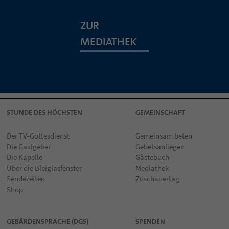
ZUR
MEDIATHEK
STUNDE DES HÖCHSTEN
GEMEINSCHAFT
Der TV-Gottesdienst
Gemeinsam beten
Die Gastgeber
Gebetsanliegen
Die Kapelle
Gästebuch
Über die Bleiglasfenster
Mediathek
Sendezeiten
Zuschauertag
Shop
GEBÄRDENSPRACHE (DGS)
SPENDEN