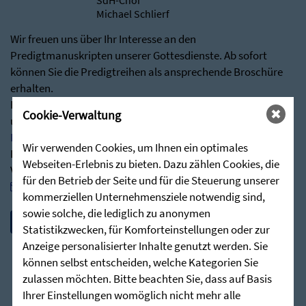
SdH-Chor
Michael Schlierf
Wir freuen uns über Ihr Interesse an den
Predigtmanuskripten unserer Gottesdienste. Ab sofort
können Sie die Predigtreihen als ansprechende Broschüre
erhalten.
Besuchen Sie hierfür gerne über nachstehenden Link
Cookie-Verwaltung
unseren Shop:
Predigten - Die Zieglerschen (stunde-des-hoechsten.de)
Wir verwenden Cookies, um Ihnen ein optimales
Bei Rückfragen stehen wir Ihnen jederzeit sehr gerne zur
Webseiten-Erlebnis zu bieten. Dazu zählen Cookies, die
Verfügung:
für den Betrieb der Seite und für die Steuerung unserer
post@stunde-des-hoechsten.de
kommerziellen Unternehmensziele notwendig sind,
sowie solche, die lediglich zu anonymen
Statistikzwecken, für Komforteinstellungen oder zur
Anzeige personalisierter Inhalte genutzt werden. Sie
können selbst entscheiden, welche Kategorien Sie
zulassen möchten. Bitte beachten Sie, dass auf Basis
Ihrer Einstellungen womöglich nicht mehr alle