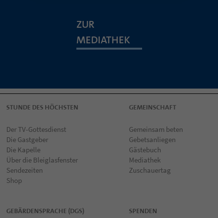
ZUR
MEDIATHEK
STUNDE DES HÖCHSTEN
GEMEINSCHAFT
Der TV-Gottesdienst
Gemeinsam beten
Die Gastgeber
Gebetsanliegen
Die Kapelle
Gästebuch
Über die Bleiglasfenster
Mediathek
Sendezeiten
Zuschauertag
Shop
GEBÄRDENSPRACHE (DGS)
SPENDEN