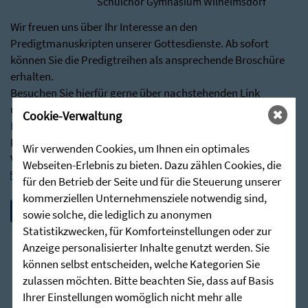
Schulchor Gymnasium Wilhelmsdorf
Wir freuen uns über Ihr Interesse an den
Predigtmanuskripten unserer Gottesdienste. Ab sofort
können Sie die Predigtreihen als ansprechende Broschüre
erhalten.
Besuchen Sie hierfür gerne über nachstehenden Link
unseren Shop:
Cookie-Verwaltung
Predigten - Die Zieglerschen (stunde-des-hoechsten.de)
Bei Rückfragen stehen wir Ihnen jederzeit sehr gerne zur
Wir verwenden Cookies, um Ihnen ein optimales
Verfügung:
Webseiten-Erlebnis zu bieten. Dazu zählen Cookies, die
post@stunde-des-hoechsten.de
für den Betrieb der Seite und für die Steuerung unserer
kommerziellen Unternehmensziele notwendig sind,
sowie solche, die lediglich zu anonymen
Statistikzwecken, für Komforteinstellungen oder zur
Anzeige personalisierter Inhalte genutzt werden. Sie
können selbst entscheiden, welche Kategorien Sie
zulassen möchten. Bitte beachten Sie, dass auf Basis
Ihrer Einstellungen womöglich nicht mehr alle