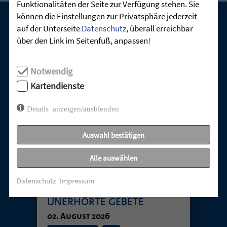
Funktionalitäten der Seite zur Verfügung stehen. Sie
können die Einstellungen zur Privatsphäre jederzeit
auf der Unterseite
Datenschutz
, überall erreichbar
UNSERE AKTUELLEN GOTTESDIENSTE:
über den Link im Seitenfuß, anpassen!
Notwendig
Kartendienste
Details anzeigen/ausblenden
Auswahl bestätigen
Alle auswählen
TABUTHEMA
Datenschutz
Impressum
ENTTÄUSCHUNG –
UNERHÖRTE GEBETE
02. August 2026