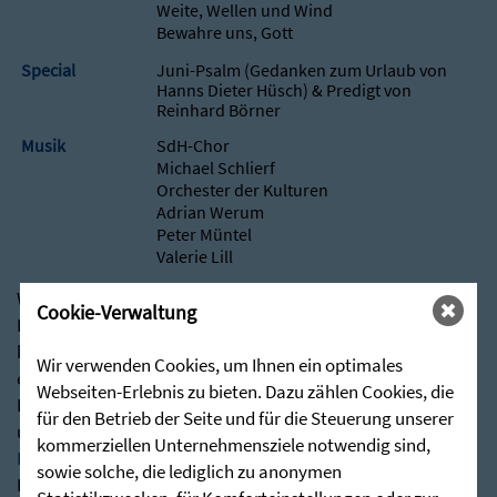
Weite, Wellen und Wind
Bewahre uns, Gott
Special
Juni-Psalm (Gedanken zum Urlaub von
Hanns Dieter Hüsch) & Predigt von
Reinhard Börner
Musik
SdH-Chor
Michael Schlierf
Orchester der Kulturen
Adrian Werum
Peter Müntel
Valerie Lill
Wir freuen uns über Ihr Interesse an den
Cookie-Verwaltung
Predigtmanuskripten unserer Gottesdienste. Ab sofort
können Sie die Predigtreihen als ansprechende Broschüre
Wir verwenden Cookies, um Ihnen ein optimales
erhalten.
Webseiten-Erlebnis zu bieten. Dazu zählen Cookies, die
Besuchen Sie hierfür gerne über nachstehenden Link
für den Betrieb der Seite und für die Steuerung unserer
unseren Shop:
kommerziellen Unternehmensziele notwendig sind,
Predigten - Die Zieglerschen (stunde-des-hoechsten.de)
sowie solche, die lediglich zu anonymen
Bei Rückfragen stehen wir Ihnen jederzeit sehr gerne zur