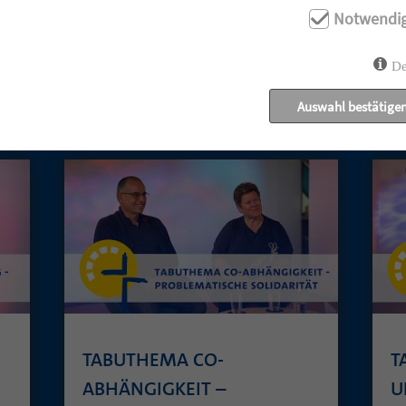
Notwendi
De
UNSERE AKTUELLEN GOTTESDIENSTE:
Auswahl bestätige
TABUTHEMA CO-
T
ABHÄNGIGKEIT –
U