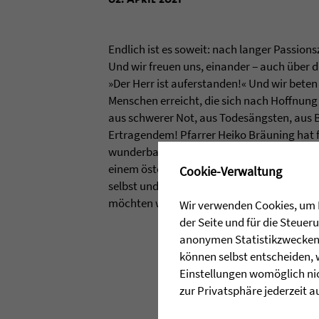
Endlich ist es soweit: nach langer Passions
Und wir freuen uns, einander ‒ auch über d
»Der Herr ist auferstanden!« Und wir beten 
Menschen erreicht, die sich nach Hoffnung
aus schwerer Not, aus Todesängsten, aus
Ertragendem! Pfarrer Heiko Bräuning hat fü
wunderbaren Predigt zusammengefasst und 
✖
einem österlichen Abendmahl ein. Der aufe
Cookie-Verwaltung
selbst und höchstpersönlich möchte mit I
möchten wir gemeinsam feiern!
Wir verwenden Cookies, um I
der Seite und für die Steue
anonymen Statistikzwecken, 
können selbst entscheiden, 
Einstellungen womöglich nic
zur Privatsphäre jederzeit a