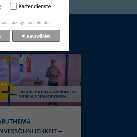
g
Kartendienste
tails anzeigen/ausblenden
n
Alle auswählen
ABUTHEMA
NVERSÖHNLICHKEIT –