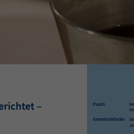
erichtet –
Psalm
84
He
Gemeindelieder
De
Je