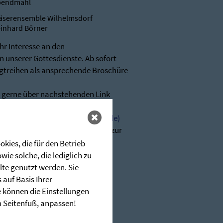
bendmahl
äserensemble Wilhelmsdorf
inhard Börner
Ihr Interesse an den
 unserer Gottesdienste. Ab sofort
igtreihen als ansprechende Broschüre
r gerne über nachstehenden Link
glerschen (stunde-des-hoechsten.de)
n wir Ihnen jederzeit sehr gerne zur
kies, die für den Betrieb
-hoechsten.de
ie solche, die lediglich zu
lte genutzt werden. Sie
auf Basis Ihrer
e können die Einstellungen
im Seitenfuß, anpassen!