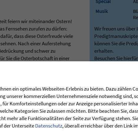
Special
A
Musik
Bl
Re
zeit feiern wir miteinander Ostern!
as Fernsehen zurufen zu dürfen:
Wir freuen uns über 
dafür, dass diese Osterfreude viele
Predigtmanuskripten
 sehnen. Nach einer Auferstehung
können Sie die Pred
 Bedrückung und schwer zu
erhalten.
r Sie die Osterbotschaft in einer
Besuchen Sie hierfü
lädt Sie in diesem Gottesdienst zu
unseren Shop:
rstandene Herr Jesus Christus
Predigten - Die Zie
hnen Tischgemeinschaft haben. Das
Bei Rückfragen stehe
Verfügung:
hnen ein optimales Webseiten-Erlebnis zu bieten. Dazu zählen Coo
post@stunde-des
rung unserer kommerziellen Unternehmensziele notwendig sind, sow
für Komforteinstellungen oder zur Anzeige personalisierter Inha
welche Kategorien Sie zulassen möchten. Bitte beachten Sie, dass 
ht mehr alle Funktionalitäten der Seite zur Verfügung stehen. Si
uf der Unterseite
Datenschutz
, überall erreichbar über den Link 