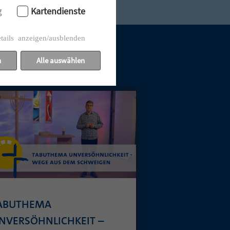
g
Kartendienste
tails anzeigen/ausblenden
n
Alle auswählen
ABUTHEMA
NVERSÖHNLICHKEIT –