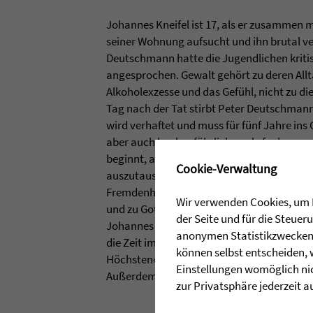
Johannes Kneifel ist 17, als er zusammen 
seiner Wohnung aufsucht und ihn brutal ve
Deutschmann hatte die Jugendlichen kritis
angesprochen. Gewalt gehört zu deren Allt
Alkoholexzesse und das Gefühl, nicht zu di
Tag nach der Tat stirbt Peter Deutschman
wird verhaftet und muss für fünf Jahre ins G
aber auch hochgefährlich, mehrfach muss e
beginnt, als er anfängt, den Gottesdienst 
✖
Cookie-Verwaltung
auszutauschen. Johannes Kneifel erkennt, 
Fremdenhass geprägter Weg in eine Sackga
Wir verwenden Cookies, um I
und zu Gott. Auf ihn vertraut er heute. Na
der Seite und für die Steue
Johannes Kneifel ein Theologiestudium, bal
anonymen Statistikzwecken, 
die Zeit im Gefängnis werden ihn sein Leben
können selbst entscheiden, 
Höchsten« steht Johannes Kneifel Pfarrer
Einstellungen womöglich nic
Außerdem predigt er im Gottesdienst zum 
zur Privatsphäre jederzeit a