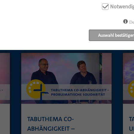
Notwendi
De
UNSERE AKTUELLEN GOTTESDIENSTE:
Auswahl bestätige
TABUTHEMA CO-
T
ABHÄNGIGKEIT –
U