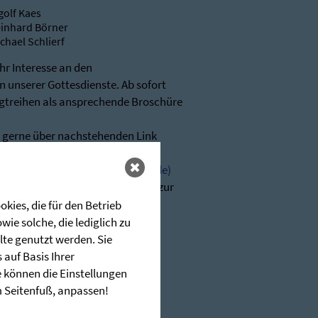
golf Kaes
inhard Börner
chael Schlierf
Ihr Interesse an den
 unserer Gottesdienste. Ab sofort
igtreihen als ansprechende Broschüre
r gerne über nachstehenden Link
glerschen (stunde-des-hoechsten.de)
n wir Ihnen jederzeit sehr gerne zur
kies, die für den Betrieb
-hoechsten.de
ie solche, die lediglich zu
lte genutzt werden. Sie
auf Basis Ihrer
e können die Einstellungen
im Seitenfuß, anpassen!