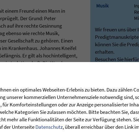
Musik
In
mit einem Freund einen Mann in
Re
rprügelt. Der Grund: Peter
Mi
ch auf ihre rechte Gesinnung
Wir freuen uns über 
ag ebenso wie rechte Musik,
Predigtmanuskripten
eser Gesellschaft zu gehören. Einen
können Sie die Pred
n im Krankenhaus. Johannes Kneifel
erhalten.
efängnis. Er gilt als hochintelligent,
Besuchen Sie hierfü
r in Isolationshaft. Die Wende
unseren Shop:
zu besuchen, sich mit Seelsorgern
Predigten - Die Zie
dass sein von Wut, Gewalt und
Bei Rückfragen stehe
sse führt – und findet zum Glauben
Verfügung:
hnen ein optimales Webseiten-Erlebnis zu bieten. Dazu zählen Coo
ch seiner Entlassung beginnt
post@stunde-des
rung unserer kommerziellen Unternehmensziele notwendig sind, sow
d wird er Pastor sein. Die Tat und
für Komforteinstellungen oder zur Anzeige personalisierter Inha
 lang begleiten. In der »Stunde des
welche Kategorien Sie zulassen möchten. Bitte beachten Sie, dass 
 Heiko Bräuning Rede und Antwort.
ht mehr alle Funktionalitäten der Seite zur Verfügung stehen. Si
Thema: »Gott schützt Verbrecher«.
uf der Unterseite
Datenschutz
, überall erreichbar über den Link 