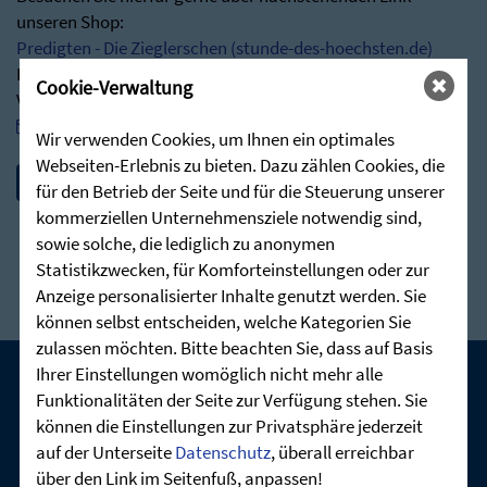
unseren Shop:
Predigten - Die Zieglerschen (stunde-des-hoechsten.de)
Bei Rückfragen stehen wir Ihnen jederzeit sehr gerne zur
Cookie-Verwaltung
Verfügung:
post@stunde-des-hoechsten.de
Wir verwenden Cookies, um Ihnen ein optimales
Webseiten-Erlebnis zu bieten. Dazu zählen Cookies, die
für den Betrieb der Seite und für die Steuerung unserer
kommerziellen Unternehmensziele notwendig sind,
sowie solche, die lediglich zu anonymen
Statistikzwecken, für Komforteinstellungen oder zur
Anzeige personalisierter Inhalte genutzt werden. Sie
können selbst entscheiden, welche Kategorien Sie
zulassen möchten. Bitte beachten Sie, dass auf Basis
Ihrer Einstellungen womöglich nicht mehr alle
Funktionalitäten der Seite zur Verfügung stehen. Sie
UNSERE AKTUELLEN GOTTESDIENSTE:
können die Einstellungen zur Privatsphäre jederzeit
auf der Unterseite
Datenschutz
, überall erreichbar
über den Link im Seitenfuß, anpassen!