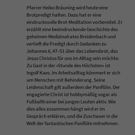
Pfarrer Heiko Bräuning wird heute eine
Brotpredigt halten. Dazu hat er eine
eindrucksvolle Brot-Meditation vorbereitet. Er
erzählt eine beeindruckende Geschichte des
geheimen Medizinalrates Breidenbach und
vertieft die Predigt durch Gedanken zu
Johannes 6, 47‒51 über das Lebensbrot, das
Jesus Christus für uns im Alltag sein möchte.
Zu Gast in der »Stunde des Höchsten« ist
Ingolf Kaes. Im Arbeitsalltag kümmert er sich
um Menschen mit Behinderung. Seine
Leidenschaft gilt außerdem der Panflöte. Der
engagierte Christ ist hobbymäßig sogar als
Fußballtrainer bei jungen Leuten aktiv. Wie
dies alles zusammen hängt wird er im
Gespräch erklären, und die Zuschauer in die
Welt der fantastischen Panflöte mitnehmen.