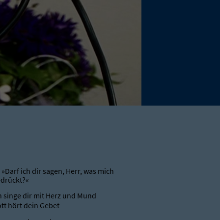
 »Darf ich dir sagen, Herr, was mich
drückt?«
h singe dir mit Herz und Mund
tt hört dein Gebet