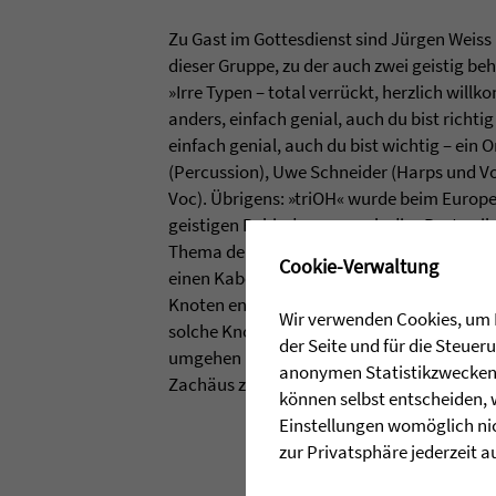
Zu Gast im Gottesdienst sind Jürgen Weiss
dieser Gruppe, zu der auch zwei geistig be
»Irre Typen – total verrückt, herzlich willk
anders, einfach genial, auch du bist richtig 
einfach genial, auch du bist wichtig – ein O
(Percussion), Uwe Schneider (Harps und V
Voc). Übrigens: »triOH« wurde beim Europ
geistigen Behinderungen als die »Besten ih
Thema der Predigt von Pfarrer Heiko Bräun
✖
Cookie-Verwaltung
einen Kabelsalat dabei und zeigt, wie oft 
Knoten entstehen, die schwer aufzulösen s
Wir verwenden Cookies, um I
solche Knoten auch im Lebensfaden entst
der Seite und für die Steue
umgehen kann, versucht er anhand von Luk
anonymen Statistikzwecken, 
Zachäus zu erklären.
können selbst entscheiden, 
Einstellungen womöglich nic
zur Privatsphäre jederzeit a