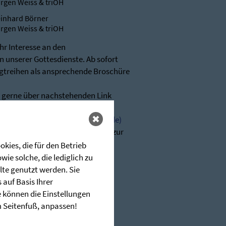
rgen Weiss & triOH
inhard Börner
rgen Weiss & triOH
Ihr Interesse an den
 unserer Gottesdienste. Ab sofort
igtreihen als ansprechende Broschüre
r gerne über nachstehenden Link
glerschen (stunde-des-hoechsten.de)
n wir Ihnen jederzeit sehr gerne zur
kies, die für den Betrieb
-hoechsten.de
ie solche, die lediglich zu
lte genutzt werden. Sie
auf Basis Ihrer
e können die Einstellungen
im Seitenfuß, anpassen!