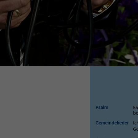
Psalm
55
be
Gemeindelieder
Ic
Go