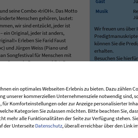
Gast
Jü
 und seine Combo »triOH«. Das Motto
Musik
Re
Jü
hinderte Menschen gehören, lautet:
ommen, wir sind entzückt, jeder ist
Wir freuen uns über 
– ein Original, jeder ist anders,
Predigtmanuskripten
riginal!« Erleben Sie Farid Faust
können Sie die Pred
oc) und Jürgen Weiss (Piano und
erhalten.
ean Songfestival für Menschen mit
Besuchen Sie hierfü
res Genres in Europa« gekürt. Das
unseren Shop:
ing lautet »Kabelsalat«. Und er hat
Predigten - Die Zie
durch solch ein Durcheinander auch
Bei Rückfragen stehe
ind. Heiko Bräuning meint, dass
Verfügung:
hnen ein optimales Webseiten-Erlebnis zu bieten. Dazu zählen Coo
ehen können. Wie man damit
post@stunde-des
rung unserer kommerziellen Unternehmensziele notwendig sind, sow
as 19 und der Geschichte über
für Komforteinstellungen oder zur Anzeige personalisierter Inha
welche Kategorien Sie zulassen möchten. Bitte beachten Sie, dass 
ht mehr alle Funktionalitäten der Seite zur Verfügung stehen. Si
uf der Unterseite
Datenschutz
, überall erreichbar über den Link 