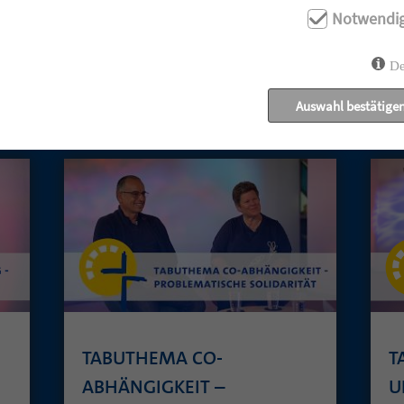
Notwendi
De
UNSERE AKTUELLEN GOTTESDIENSTE:
Auswahl bestätige
TABUTHEMA CO-
T
ABHÄNGIGKEIT –
U