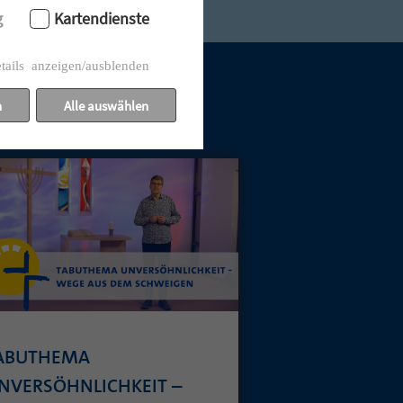
g
Kartendienste
tails anzeigen/ausblenden
n
Alle auswählen
ABUTHEMA
NVERSÖHNLICHKEIT –