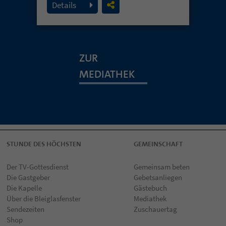
Details
ZUR
MEDIATHEK
STUNDE DES HÖCHSTEN
GEMEINSCHAFT
Der TV-Gottesdienst
Gemeinsam beten
Die Gastgeber
Gebetsanliegen
Die Kapelle
Gästebuch
Über die Bleiglasfenster
Mediathek
Sendezeiten
Zuschauertag
Shop