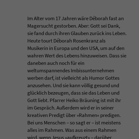
Im Alter vom 17 Jahren wäre Déborah fast an
Magersucht gestorben. Aber: Gott sei Dank,
sie fand durch ihren Glauben zurück ins Leben.
Heute tourt Déborah Rosenkranz als
Musikerin in Europa und den USA, um auf den
wahren Wert des Lebens hinzuweisen. Dass sie
daneben auch noch für ein
weltumspannendes Imbissunternehmen
werben darf, ist vielleicht als Humor Gottes
anzusehen. Und sie kann völlig gesund und
glücklich bezeugen, dass sie das Leben und
Gott liebt. Pfarrer Heiko Bräuning ist mit ihr
im Gespräch. Außerdem wird er in seiner
kreativen Predigt über »Rahmen« predigen.
Bei uns Menschen ‒ so sagt er ‒ ist meistens
alles im Rahmen. Was aus einem Rahmen
wird, wenn Jesus »aufkreuzt« ‒ darüber