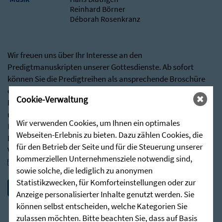
Reinhard Börner
Déborah Rosenkranz
Wir freuen uns über Ihr Interesse an den
Predigtmanuskripten unserer Gottesdienste. Ab sofort
können Sie die Predigtreihen als ansprechende Broschüre
erhalten.
Cookie-Verwaltung
Besuchen Sie hierfür gerne über nachstehenden Link
unseren Shop:
Wir verwenden Cookies, um Ihnen ein optimales
Predigten - Die Zieglerschen (stunde-des-hoechsten.de)
Webseiten-Erlebnis zu bieten. Dazu zählen Cookies, die
Bei Rückfragen stehen wir Ihnen jederzeit sehr gerne zur
für den Betrieb der Seite und für die Steuerung unserer
Verfügung:
kommerziellen Unternehmensziele notwendig sind,
post@stunde-des-hoechsten.de
sowie solche, die lediglich zu anonymen
Statistikzwecken, für Komforteinstellungen oder zur
Anzeige personalisierter Inhalte genutzt werden. Sie
können selbst entscheiden, welche Kategorien Sie
zulassen möchten. Bitte beachten Sie, dass auf Basis