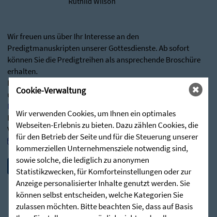
Ruthild Wilson
Wir freuen uns über Ihr Interesse an den
Predigtmanuskripten unserer Gottesdienste. Ab sofort
können Sie die Predigtreihen als ansprechende Broschüre
erhalten.
Besuchen Sie hierfür gerne über nachstehenden Link
Cookie-Verwaltung
unseren Shop:
Predigten - Die Zieglerschen (stunde-des-hoechsten.de)
Wir verwenden Cookies, um Ihnen ein optimales
Bei Rückfragen stehen wir Ihnen jederzeit sehr gerne zur
Webseiten-Erlebnis zu bieten. Dazu zählen Cookies, die
Verfügung:
für den Betrieb der Seite und für die Steuerung unserer
post@stunde-des-hoechsten.de
kommerziellen Unternehmensziele notwendig sind,
sowie solche, die lediglich zu anonymen
Statistikzwecken, für Komforteinstellungen oder zur
Anzeige personalisierter Inhalte genutzt werden. Sie
können selbst entscheiden, welche Kategorien Sie
zulassen möchten. Bitte beachten Sie, dass auf Basis