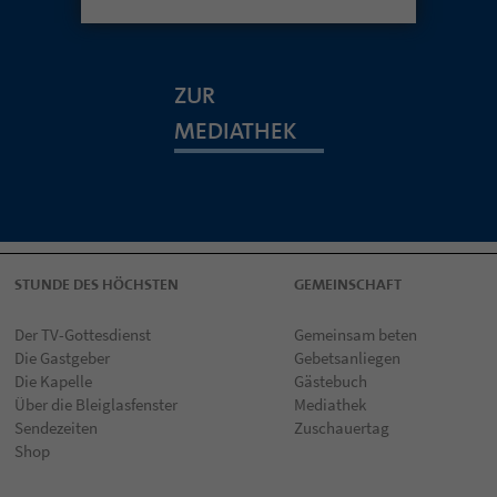
ZUR
MEDIATHEK
STUNDE DES HÖCHSTEN
GEMEINSCHAFT
Der TV-Gottesdienst
Gemeinsam beten
Die Gastgeber
Gebetsanliegen
Die Kapelle
Gästebuch
Über die Bleiglasfenster
Mediathek
Sendezeiten
Zuschauertag
Shop