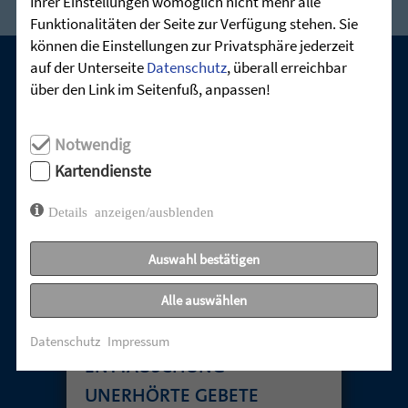
Ihrer Einstellungen womöglich nicht mehr alle
Funktionalitäten der Seite zur Verfügung stehen. Sie
können die Einstellungen zur Privatsphäre jederzeit
auf der Unterseite
Datenschutz
, überall erreichbar
über den Link im Seitenfuß, anpassen!
UNSERE AKTUELLEN GOTTESDIENSTE:
Notwendig
Kartendienste
Details anzeigen/ausblenden
Auswahl bestätigen
Alle auswählen
TABUTHEMA
Datenschutz
Impressum
ENTTÄUSCHUNG –
UNERHÖRTE GEBETE