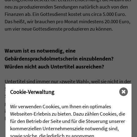
neu zu produzierenden Sendungen natürlich auch von den
Finanzen ab. Ein Gottesdienst kostet uns circa 5.000 Euro.
Das heißt, wir brauchen pro Monat mindestens 20.000 Euro,
um vier neue Gottesdienste produzieren zu können.
Warum ist es notwendig, eine
Gebärdensprachdolmetscherin einzublenden?
Würden nicht auch Untertitel ausreichen?
Untertitel sind immer nur »zweite Wahl«, weil sie nicht in der
Sprache der Gehörlosen geschrieben sind. Die deutsche
Cookie-Verwaltung
Schrift- und Lautsprache unterscheidet sich recht
grundlegend von der Deutschen Gebärdensprache. Deshalb
Wir verwenden Cookies, um Ihnen ein optimales
ist uns die
Übersetzung in Gebärdensprache
ein
Webseiten-Erlebnis zu bieten. Dazu zählen Cookies, die
Herzensanliegen.
für den Betrieb der Seite und für die Steuerung unserer
kommerziellen Unternehmensziele notwendig sind,
sowie solche, die lediglich zu anonymen