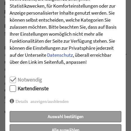
Ich sehe wöchentlich Ihre Sendungen und bin
Statistikzwecken, für Komforteinstellungen oder zur
gesegnet. Nun wollte ich Sie fragen, wenn ich Bibel
Anzeige personalisierter Inhalte genutzt werden. Sie
TV unterstütze, kommt ein Teil des Betrages auch
können selbst entscheiden, welche Kategorien Sie
Ihnen zugute oder haben Sie ein eigenes Schweizer
zulassen möchten. Bitte beachten Sie, dass auf Basis
Spendenkonto?
Ihrer Einstellungen womöglich nicht mehr alle
Funktionalitäten der Seite zur Verfügung stehen. Sie
Nein, wenn Sie Bibel TV unterstützen, bekommen wir als
können die Einstellungen zur Privatsphäre jederzeit
»Stunde des Höchsten« davon leider nichts. Im Gegenteil, wir
auf der Unterseite
Datenschutz
, überall erreichbar
müssen nicht nur unsere gesamten Kosten selber
über den Link im Seitenfuß, anpassen!
aufbringen und tragen, sondern sind auch noch angehalten,
aus unseren bescheidenen Mitteln etwas an Bibel TV
Notwendig
abzuführen, in Form von Werbeschaltungen. Das macht uns
Kartendienste
das finanzielle Leben manchmal recht schwer! Deshalb
sagen wir
Danke, wenn Sie uns unterstützen
, aber Bibel
Details anzeigen/ausblenden
TV ebenfalls nicht vergessen! Gerne können Sie dafür auch
unser
Schweizer Spendenkonto
nutzen.
Auswahl bestätigen
Alle auswählen