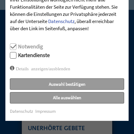
Funktionalitäten der Seite zur Verfügung stehen. Sie
können die Einstellungen zur Privatsphäre jederzeit
auf der Unterseite
Datenschutz
, überall erreichbar
über den Link im Seitenfuß, anpassen!
UNSERE AKTUELLEN GOTTESDIENSTE:
Notwendig
Kartendienste
Details anzeigen/ausblenden
Auswahl bestätigen
Alle auswählen
TABUTHEMA
Datenschutz
Impressum
ENTTÄUSCHUNG –
UNERHÖRTE GEBETE