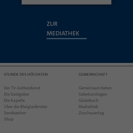
ZUR
MEDIATHEK
STUNDE DES HÖCHSTEN
GEMEINSCHAFT
Der TV-Gottesdienst
Gemeinsam beten
Die Gastgeber
Gebetsanliegen
Die Kapelle
Gästebuch
Über die Bleiglasfenster
Mediathek
Sendezeiten
Zuschauertag
Shop