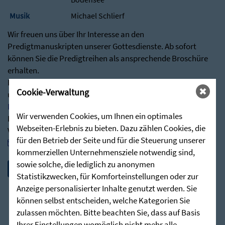
Musik
Michael Schlierf
Wir freuen uns über Ihr Interesse an den
Predigtmanuskripten unserer Gottesdienste. Ab sofort
können Sie die Predigtreihen als ansprechende Broschüre
erhalten.
Besuchen Sie hierfür gerne über nachstehenden Link
Cookie-Verwaltung
unseren Shop:
Predigten - Die Zieglerschen (stunde-des-hoechsten.de)
Wir verwenden Cookies, um Ihnen ein optimales
Bei Rückfragen stehen wir Ihnen jederzeit sehr gerne zur
Webseiten-Erlebnis zu bieten. Dazu zählen Cookies, die
Verfügung:
für den Betrieb der Seite und für die Steuerung unserer
post@stunde-des-hoechsten.de
kommerziellen Unternehmensziele notwendig sind,
sowie solche, die lediglich zu anonymen
Statistikzwecken, für Komforteinstellungen oder zur
Anzeige personalisierter Inhalte genutzt werden. Sie
können selbst entscheiden, welche Kategorien Sie
zulassen möchten. Bitte beachten Sie, dass auf Basis
Ihrer Einstellungen womöglich nicht mehr alle