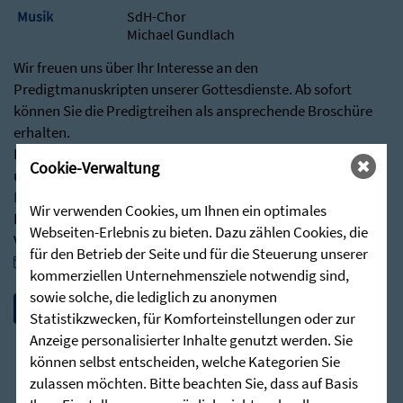
Musik
SdH-Chor
Michael Gundlach
Wir freuen uns über Ihr Interesse an den
Predigtmanuskripten unserer Gottesdienste. Ab sofort
können Sie die Predigtreihen als ansprechende Broschüre
erhalten.
Besuchen Sie hierfür gerne über nachstehenden Link
Cookie-Verwaltung
unseren Shop:
Predigten - Die Zieglerschen (stunde-des-hoechsten.de)
Wir verwenden Cookies, um Ihnen ein optimales
Bei Rückfragen stehen wir Ihnen jederzeit sehr gerne zur
Webseiten-Erlebnis zu bieten. Dazu zählen Cookies, die
Verfügung:
für den Betrieb der Seite und für die Steuerung unserer
post@stunde-des-hoechsten.de
kommerziellen Unternehmensziele notwendig sind,
sowie solche, die lediglich zu anonymen
Statistikzwecken, für Komforteinstellungen oder zur
Anzeige personalisierter Inhalte genutzt werden. Sie
können selbst entscheiden, welche Kategorien Sie
zulassen möchten. Bitte beachten Sie, dass auf Basis