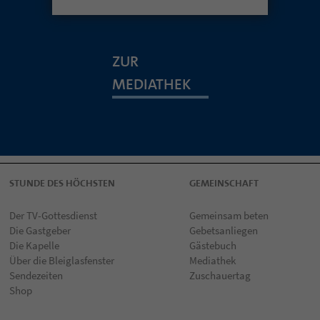
ZUR
MEDIATHEK
STUNDE DES HÖCHSTEN
GEMEINSCHAFT
Der TV-Gottesdienst
Gemeinsam beten
Die Gastgeber
Gebetsanliegen
Die Kapelle
Gästebuch
Über die Bleiglasfenster
Mediathek
Sendezeiten
Zuschauertag
Shop