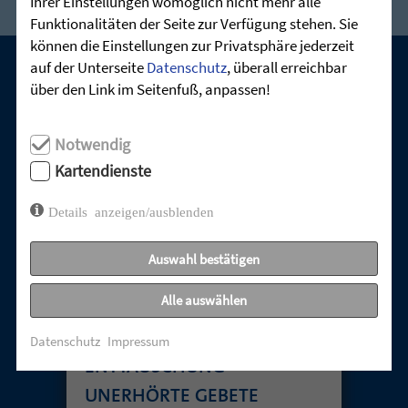
Ihrer Einstellungen womöglich nicht mehr alle
Funktionalitäten der Seite zur Verfügung stehen. Sie
können die Einstellungen zur Privatsphäre jederzeit
auf der Unterseite
Datenschutz
, überall erreichbar
über den Link im Seitenfuß, anpassen!
UNSERE AKTUELLEN GOTTESDIENSTE:
Notwendig
Kartendienste
Details anzeigen/ausblenden
Auswahl bestätigen
Alle auswählen
TABUTHEMA
Datenschutz
Impressum
ENTTÄUSCHUNG –
UNERHÖRTE GEBETE