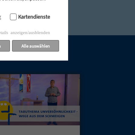
g
Kartendienste
tails anzeigen/ausblenden
n
Alle auswählen