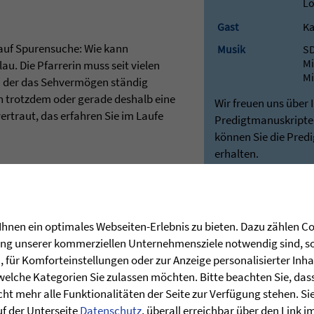
Lo
Gast
Ka
auf Spurensuche: Wie kann
Musik
S
Mi
au. Die Pfarrerin muss seit vielen
Mi
ei der das Sehvermögen ständig
 trotzdem oder gerade deshalb eine
Wir freuen uns über 
ertraut, das erfahren Sie im Laufe
Predigtmanuskripten
können Sie die Pred
erhalten.
Besuchen Sie hierfü
unseren Shop:
Predigten - Die Zie
Bei Rückfragen stehe
hnen ein optimales Webseiten-Erlebnis zu bieten. Dazu zählen Coo
Verfügung:
rung unserer kommerziellen Unternehmensziele notwendig sind, sow
post@stunde-des
für Komforteinstellungen oder zur Anzeige personalisierter Inha
welche Kategorien Sie zulassen möchten. Bitte beachten Sie, dass 
ht mehr alle Funktionalitäten der Seite zur Verfügung stehen. Si
uf der Unterseite
Datenschutz
, überall erreichbar über den Link 