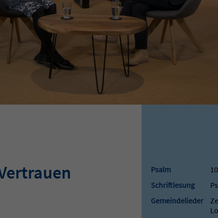
Vertrauen
Psalm
10
Schriftlesung
Ps
Gemeindelieder
Z
Lo