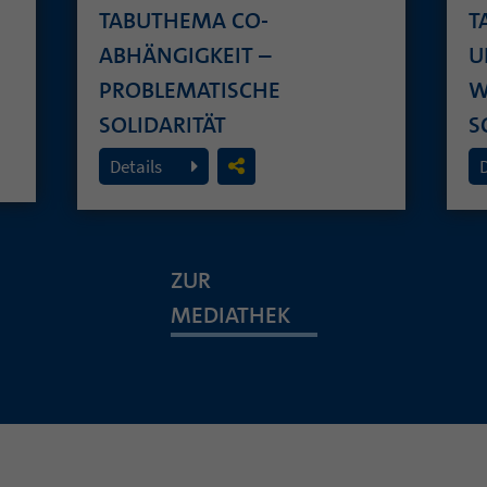
TABUTHEMA CO-
T
ABHÄNGIGKEIT –
U
PROBLEMATISCHE
W
SOLIDARITÄT
S
26. Juli 2026
19
Details
ZUR
MEDIATHEK