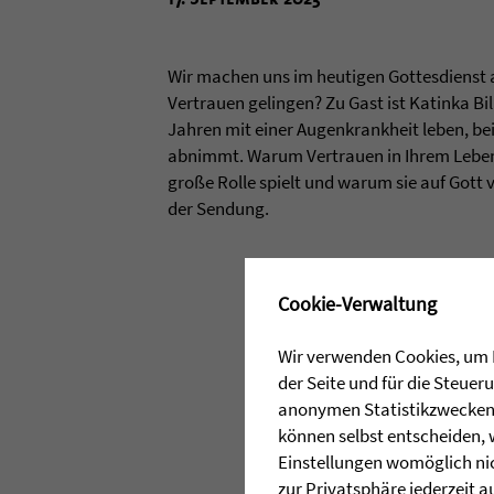
Wir machen uns im heutigen Gottesdienst 
Vertrauen gelingen? Zu Gast ist Katinka Bill
Jahren mit einer Augenkrankheit leben, b
abnimmt. Warum Vertrauen in Ihrem Leben
große Rolle spielt und warum sie auf Gott v
der Sendung.
✖
Cookie-Verwaltung
Wir verwenden Cookies, um I
der Seite und für die Steue
anonymen Statistikzwecken, 
können selbst entscheiden, 
Einstellungen womöglich nic
zur Privatsphäre jederzeit a