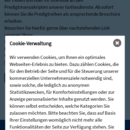
Wir freuen uns über Ihr Interesse an den
Predigtmanuskripten unserer Gottesdienste. Ab sofort
können Sie die Predigtreihen als ansprechende Broschüre
erhalten.
Besuchen Sie hierfür gerne über nachstehenden Link
unseren Shop:
Predigten - Die Zieglerschen (stunde-des-hoechsten.de)
Cookie-Verwaltung
Bei Rückfragen stehen wir Ihnen jederzeit sehr gerne zur
Verfügung:
Wir verwenden Cookies, um Ihnen ein optimales
post@stunde-des-hoechsten.de
Webseiten-Erlebnis zu bieten. Dazu zählen Cookies, die
für den Betrieb der Seite und für die Steuerung unserer
kommerziellen Unternehmensziele notwendig sind,
sowie solche, die lediglich zu anonymen
Statistikzwecken, für Komforteinstellungen oder zur
Anzeige personalisierter Inhalte genutzt werden. Sie
können selbst entscheiden, welche Kategorien Sie
zulassen möchten. Bitte beachten Sie, dass auf Basis
Ihrer Einstellungen womöglich nicht mehr alle
Funktionalitäten der Seite zur Verfügung stehen. Sie