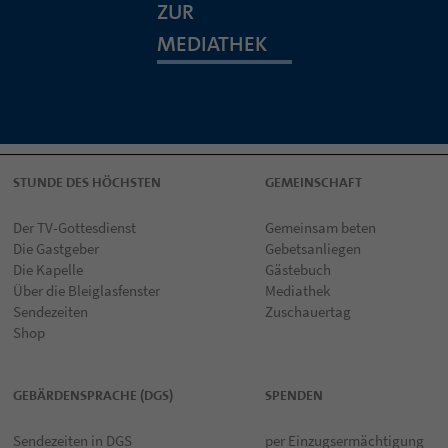
ZUR
MEDIATHEK
STUNDE DES HÖCHSTEN
GEMEINSCHAFT
Der TV-Gottesdienst
Gemeinsam beten
Die Gastgeber
Gebetsanliegen
Die Kapelle
Gästebuch
Über die Bleiglasfenster
Mediathek
Sendezeiten
Zuschauertag
Shop
GEBÄRDENSPRACHE (DGS)
SPENDEN
Sendezeiten in DGS
per Einzugsermächtigung