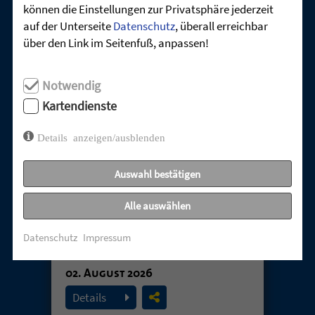
können die Einstellungen zur Privatsphäre jederzeit
UNSERE AKTUELLEN GOTTESDIENSTE:
auf der Unterseite
Datenschutz
, überall erreichbar
über den Link im Seitenfuß, anpassen!
Notwendig
Kartendienste
Details anzeigen/ausblenden
Auswahl bestätigen
TABUTHEMA
Alle auswählen
ENTTÄUSCHUNG –
Datenschutz
Impressum
UNERHÖRTE GEBETE
02. August 2026
Details