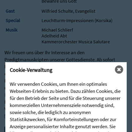
Bewahre uns Gott
Gast
Wilfried Schulte, Evangelist
Special
Leuchtturm-Impressionen (Korsika)
Musik
Michael Schlierf
Adelheid Abt
Kammerorchester Musica Salutare
Wir freuen uns über Ihr Interesse an den
Predigtmanuskripten unserer Gottesdienste. Ab sofort
können Sie die Predigtreihen als ansprechende Broschüre
Cookie-Verwaltung
erhalten.
Besuchen Sie hierfür gerne über nachstehenden Link
Wir verwenden Cookies, um Ihnen ein optimales
unseren Shop:
Webseiten-Erlebnis zu bieten. Dazu zählen Cookies, die
Predigten - Die Zieglerschen (stunde-des-hoechsten.de)
für den Betrieb der Seite und für die Steuerung unserer
Bei Rückfragen stehen wir Ihnen jederzeit sehr gerne zur
kommerziellen Unternehmensziele notwendig sind,
Verfügung:
sowie solche, die lediglich zu anonymen
post@stunde-des-hoechsten.de
Statistikzwecken, für Komforteinstellungen oder zur
Anzeige personalisierter Inhalte genutzt werden. Sie