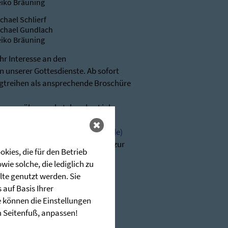
iko Bräuning
chael Schlierf
chael Gundlach
iko Bräuning
Ihr Interesse an den
 unserer Gottesdienste. Ab sofort
igtreihen als ansprechende Broschüre
r gerne über nachstehenden Link
glerschen (stunde-des-hoechsten.de)
n wir Ihnen jederzeit sehr gerne zur
kies, die für den Betrieb
ie solche, die lediglich zu
-hoechsten.de
lte genutzt werden. Sie
auf Basis Ihrer
e können die Einstellungen
im Seitenfuß, anpassen!