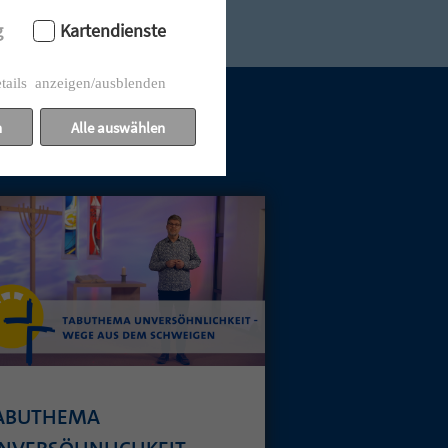
g
Kartendienste
tails anzeigen/ausblenden
n
Alle auswählen
ABUTHEMA