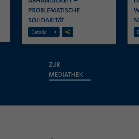
ABHÄNGIGKEIT –
U
PROBLEMATISCHE
W
SOLIDARITÄT
S
26. Juli 2026
19
Details
ZUR
MEDIATHEK