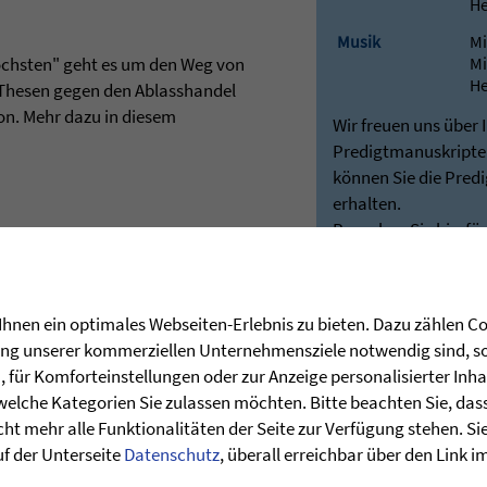
He
Musik
Mi
öchsten" geht es um den Weg von
Mi
He
 Thesen gegen den Ablasshandel
on. Mehr dazu in diesem
Wir freuen uns über 
Predigtmanuskripten
können Sie die Pred
erhalten.
Besuchen Sie hierfü
unseren Shop:
Predigten - Die Zie
Bei Rückfragen stehe
hnen ein optimales Webseiten-Erlebnis zu bieten. Dazu zählen Coo
Verfügung:
rung unserer kommerziellen Unternehmensziele notwendig sind, sow
post@stunde-des
für Komforteinstellungen oder zur Anzeige personalisierter Inha
welche Kategorien Sie zulassen möchten. Bitte beachten Sie, dass 
ht mehr alle Funktionalitäten der Seite zur Verfügung stehen. Si
uf der Unterseite
Datenschutz
, überall erreichbar über den Link 