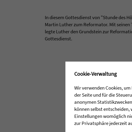
In diesem Gottesdienst von "Stunde des H
Martin Luther zum Reformator. Mit seinen
legte Luther den Grundstein zur Reformati
Gottesdienst.
✖
Cookie-Verwaltung
Wir verwenden Cookies, um I
der Seite und für die Steue
anonymen Statistikzwecken, 
können selbst entscheiden, 
Einstellungen womöglich nic
zur Privatsphäre jederzeit a