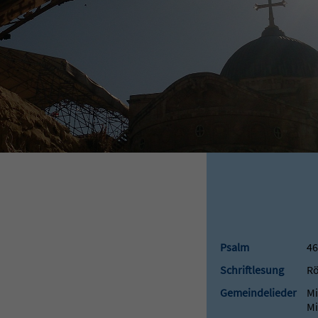
Psalm
46
Schriftlesung
Rö
Gemeindelieder
Mi
Mi