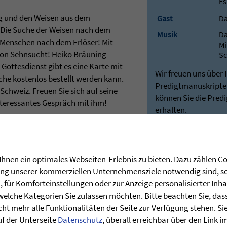
Es
ng und den Weisen aus dem
Gast
Da
Die Suche der Weisen nach dem
Musik
Da
 Menschen nach dem Erlöser! Mit
Mi
on Sehnsucht! Heiko Bräuning
Sc
Gottesdienst gibt es eine Karte mit
Wir freuen uns über 
che kostenlos bestellt werden kann.
Predigtmanuskripten
 Schweiz. Freuen Sie sich auf seine
können Sie die Pred
nteressantes Gespräch mit ihm!
erhalten.
Besuchen Sie hierfü
unseren Shop:
Predigten - Die Zie
Bei Rückfragen stehe
hnen ein optimales Webseiten-Erlebnis zu bieten. Dazu zählen Coo
Verfügung:
rung unserer kommerziellen Unternehmensziele notwendig sind, sow
post@stunde-des
für Komforteinstellungen oder zur Anzeige personalisierter Inha
welche Kategorien Sie zulassen möchten. Bitte beachten Sie, dass 
ht mehr alle Funktionalitäten der Seite zur Verfügung stehen. Si
uf der Unterseite
Datenschutz
, überall erreichbar über den Link 