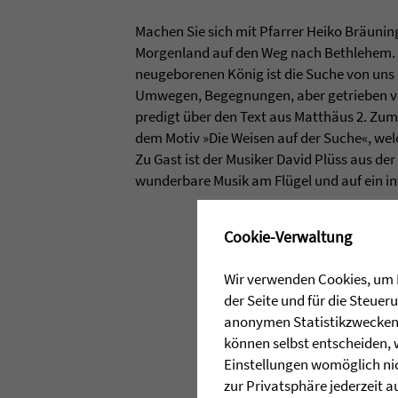
Machen Sie sich mit Pfarrer Heiko Bräuni
Morgenland auf den Weg nach Bethlehem. 
neugeborenen König ist die Suche von uns
Umwegen, Begegnungen, aber getrieben v
predigt über den Text aus Matthäus 2. Zum 
dem Motiv »Die Weisen auf der Suche«, wel
Zu Gast ist der Musiker David Plüss aus der
wunderbare Musik am Flügel und auf ein i
✖
Cookie-Verwaltung
Wir verwenden Cookies, um I
der Seite und für die Steue
anonymen Statistikzwecken, 
können selbst entscheiden, 
Einstellungen womöglich nic
zur Privatsphäre jederzeit a