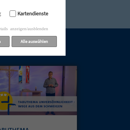
g
Kartendienste
tails anzeigen/ausblenden
n
Alle auswählen
ABUTHEMA