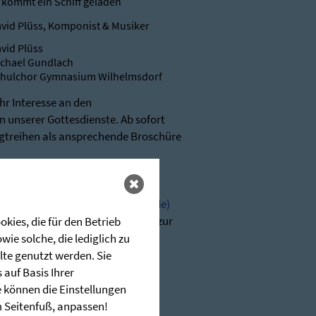
 kommt ein Schiff geladen
vid Plüss, Komponist & Musiker
vid Plüss
chael Gundlach
hulchor Gymnasium Wilhelmsdorf
Ihr Interesse an den
 unserer Gottesdienste. Ab sofort
igtreihen als ansprechende Broschüre
r gerne über nachstehenden Link
glerschen (stunde-des-hoechsten.de)
n wir Ihnen jederzeit sehr gerne zur
kies, die für den Betrieb
ie solche, die lediglich zu
-hoechsten.de
lte genutzt werden. Sie
auf Basis Ihrer
e können die Einstellungen
im Seitenfuß, anpassen!