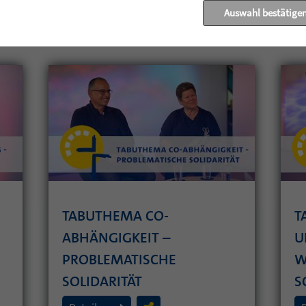
Auswahl bestätige
GOTTESDIENSTE
TABUTHEMA CO-
T
ABHÄNGIGKEIT –
U
PROBLEMATISCHE
W
SOLIDARITÄT
S
26. Juli 2026
19