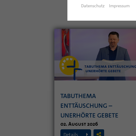
Datenschutz
Impressum
TABUTHEMA
ENTTÄUSCHUNG –
UNERHÖRTE GEBETE
02. August 2026
Details