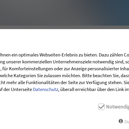
UNSERE SENDEZEITEN – BIBEL TV
hnen ein optimales Webseiten-Erlebnis zu bieten. Dazu zählen Coo
rung unserer kommerziellen Unternehmensziele notwendig sind, sow
für Komforteinstellungen oder zur Anzeige personalisierter Inha
Sonntag 09.15 Uhr (DGS)
welche Kategorien Sie zulassen möchten. Bitte beachten Sie, dass 
Sonntag 14.00 Uhr
ht mehr alle Funktionalitäten der Seite zur Verfügung stehen. Si
Donnerstag 01.30 Uhr (DGS)
uf der Unterseite
Datenschutz
, überall erreichbar über den Link 
Samstag 06.00 Uhr
Notwendi
De