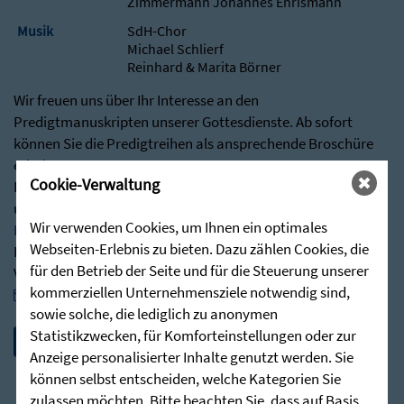
Zimmermann Johannes Ehrismann
Musik
SdH-Chor
Michael Schlierf
Reinhard & Marita Börner
Wir freuen uns über Ihr Interesse an den
Predigtmanuskripten unserer Gottesdienste. Ab sofort
können Sie die Predigtreihen als ansprechende Broschüre
erhalten.
Cookie-Verwaltung
Besuchen Sie hierfür gerne über nachstehenden Link
unseren Shop:
Wir verwenden Cookies, um Ihnen ein optimales
Predigten - Die Zieglerschen (stunde-des-hoechsten.de)
Webseiten-Erlebnis zu bieten. Dazu zählen Cookies, die
Bei Rückfragen stehen wir Ihnen jederzeit sehr gerne zur
für den Betrieb der Seite und für die Steuerung unserer
Verfügung:
kommerziellen Unternehmensziele notwendig sind,
post@stunde-des-hoechsten.de
sowie solche, die lediglich zu anonymen
Statistikzwecken, für Komforteinstellungen oder zur
Anzeige personalisierter Inhalte genutzt werden. Sie
können selbst entscheiden, welche Kategorien Sie
zulassen möchten. Bitte beachten Sie, dass auf Basis