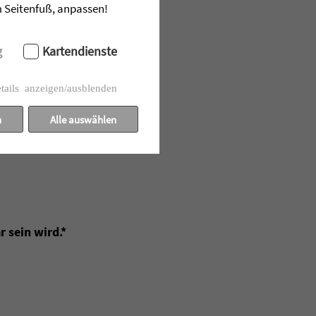
im Seitenfuß, anpassen!
g
Kartendienste
tails anzeigen/ausblenden
n
Alle auswählen
r sein wird.*