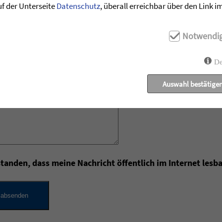
uf der Unterseite
Datenschutz
, überall erreichbar über den Link 
Notwendi
De
Auswahl bestätige
tanden, dass meine Nachricht öffentlich im Internet lesba
sfüllen.
 absenden