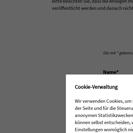
Bitte beachten Sie, dass die Anliegen 
veröffentlicht werden und danach nich
Die mit * gekenn
Name*
✖
Cookie-Verwaltung
E-Mail-Adres
Wir verwenden Cookies, um I
der Seite und für die Steue
Bestätigung 
anonymen Statistikzwecken, 
können selbst entscheiden, 
Einstellungen womöglich nic