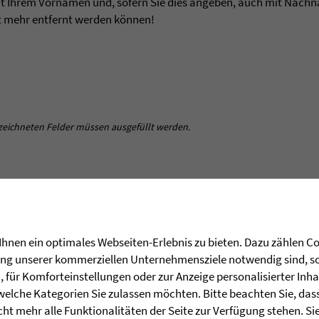
mit Ihrem Vornamen und, sofern Sie dies angeben, auch mit Nachn
t mehr entfernt werden können!
zeichneten Felder müssen ausgefüllt werden.
se:
hnen ein optimales Webseiten-Erlebnis zu bieten. Dazu zählen Coo
rung unserer kommerziellen Unternehmensziele notwendig sind, sow
der E-Mail-Adresse:
für Komforteinstellungen oder zur Anzeige personalisierter Inha
welche Kategorien Sie zulassen möchten. Bitte beachten Sie, dass 
ht mehr alle Funktionalitäten der Seite zur Verfügung stehen. Si