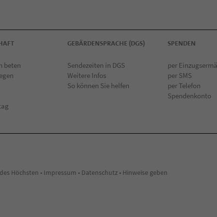
HAFT
GEBÄRDENSPRACHE (DGS)
SPENDEN
 beten
Sendezeiten in DGS
per Einzugserm
iegen
Weitere Infos
per SMS
So können Sie helfen
per Telefon
Spendenkonto
tag
des Höchsten •
Impressum
•
Datenschutz
•
Hinweise geben